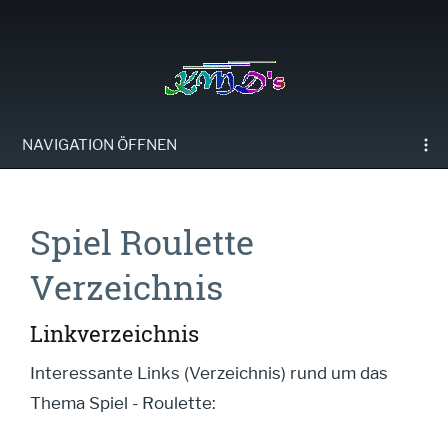
NAVIGATION ÖFFNEN
Spiel Roulette
Verzeichnis
Linkverzeichnis
Interessante Links (Verzeichnis) rund um das
Thema Spiel - Roulette: